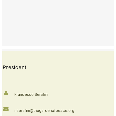
President
Francesco Serafini
f.serafini@thegardenofpeace.org