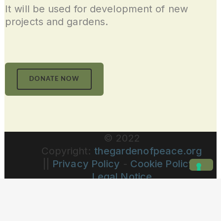
It will be used for development of new
projects and gardens.
DONATE NOW
© 2022
Copyright:
thegardenofpeace.org
||
Privacy Policy
-
Cookie Policy
-
Legal Notice
Le tue preferenze relative alla privacy